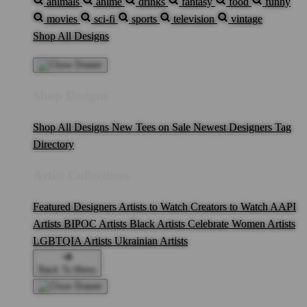
animals
anime
drinks
fantasy
food
funny
movies
sci-fi
sports
television
vintage
Shop All Designs
Shop Designs
Shop All Designs
New Tees on Sale
Newest Designers
Tag
Directory
Artist Collections
Featured Designers
Artists to Watch
Creators to Watch
AAPI
Artists
BIPOC Artists
Black Artists
Celebrate Women Artists
LGBTQIA Artists
Ukrainian Artists
Back To Menu