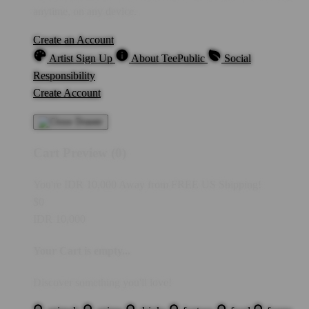
anytime, on any device.
Create an Account
Artist Sign Up
About TeePublic
Social
Responsibility
Create Account
Cart Preview (0)
You're
IDR 10,000
Away from
FREE US Shipping!
$0
IDR 10,000
Your Cart is empty...
Discover something you'll love!