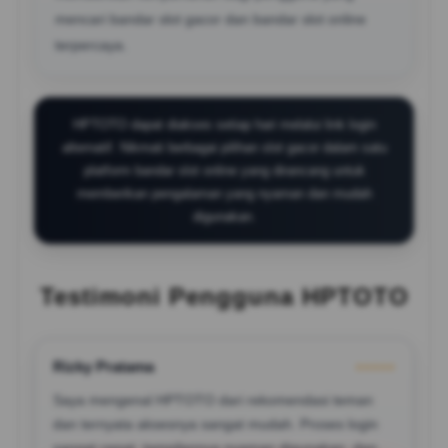
mencari bandar slot gacor dan bandar slot online
terpercaya.
HPTOTO dapat diakses setiap hari melalui link login
alternatif. Nikmati berbagai pilihan slot gacor dalam satu
platform bandar slot online yang dirancang untuk
memberikan pengalaman yang nyaman dan mudah
digunakan.
Testimoni Pengguna HPTOTO
Rizky Pratama
⭐️⭐️⭐️⭐️⭐️
Saya mengenal HPTOTO dari rekomendasi teman
dan ternyata aksesnya sangat mudah. Proses login