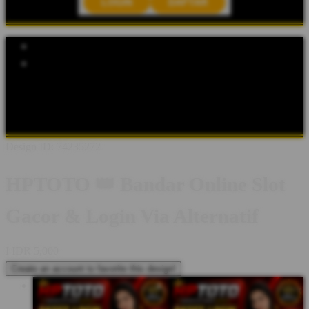
LOGIN
DAFTAR
Explore Categories
Popular Products
Shop All Designs
HPTOTO
HPTOTO LOGIN
SLOT GACOR
HPTOTO ALTERNATIF
BANDAR SLOT ONLINE
BANDAR
SLOT GACOR
HPTOTO
Design ID: 74235272
HPTOTO 👑 Bandar Online Slot
Gacor & Login Via Alternatif
I
IDR 5,000
Create an account to favorite this design!