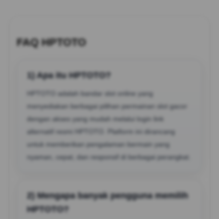
FAQ HPTOTO
1) Apa itu HPTOTO?
HPTOTO adalah bandar slot online yang
menyediakan berbagai pilihan permainan slot gacor
dengan akses yang mudah melalui login link
alternatif resmi HPTOTO. Platform ini dirancang
untuk memberikan pengalaman bermain yang
nyaman, cepat, dan responsif di berbagai perangkat.
2) Mengapa banyak pengguna memilih
HPTOTO?